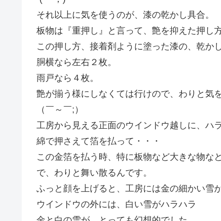
それ以上に気を使うのが、漆の乾かし具合。
板物は『重押し』と言って、艶を抑えた押し
この押し方、接着剤ように塗った漆の、乾か
胴横なら左右２枚。
雨戸なら４枚。
艶が揃う様にしなくては行けので、わりと気
（￣～￣;）
工房から見える正面のウインドウ越しに、ハ
綿で押さえて箔を払って・・・
この金箔を払う時、特に板物など大きな物な
で、わりと舞い散るんです。
ふっと顔を上げると、工房には金の細かい雪
ウインドウの外には、白い雪がハラハラ
金と白の雪が、とっても幻想的でした。