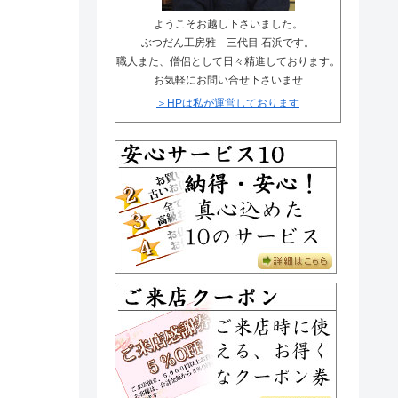
唐木仏壇の材質知識
まごころ安心サービス
ようこそお越し下さいました。
金仏壇一覧ページ
ぶつだん工房雅 三代目 石浜です。
メディア紹介
職人また、僧侶として日々精進しております。
お気軽にお問い合せ下さいませ
唐木仏壇一覧ページ
お客様のお声
＞HPは私が運営しております