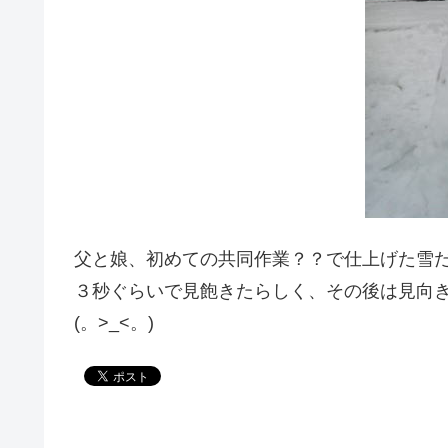
父と娘、初めての共同作業？？で仕上げた雪だ
３秒ぐらいで見飽きたらしく、その後は見向
(。>_<。)