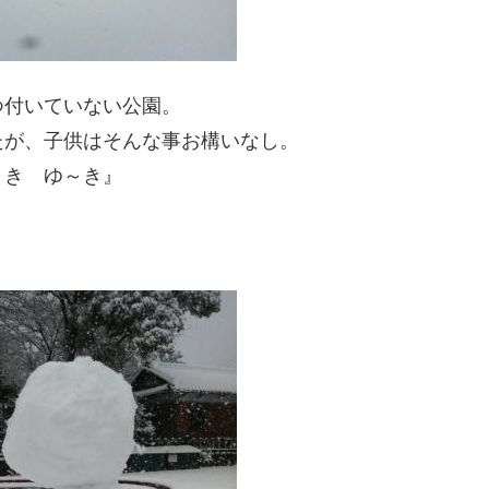
つ付いていない公園。
たが、子供はそんな事お構いなし。
～き ゆ～き』