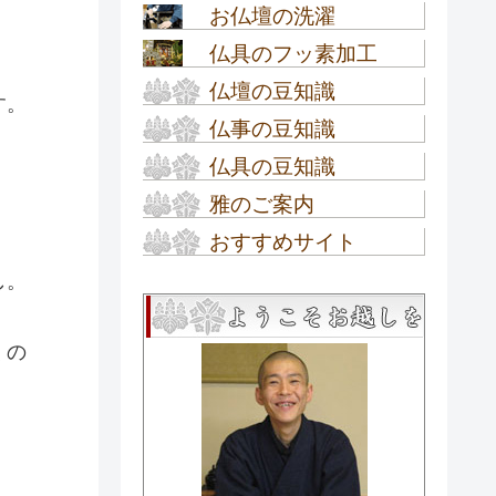
お仏壇の洗濯
オーダーメイド仏壇
仏具のフッ素加工
お仏壇の洗濯
仏壇の豆知識
仏具のフッ素加工
す。
仏事の豆知識
お仏壇の選び方
仏具の豆知識
お盆の豆知識
高田派仏壇
雅のご案内
高田派の仏具
新盆・初盆の豆知識
お仏壇の種類
おすすめサイト
工房内ご案内
お数珠・念珠の選び方
お彼岸の豆知識
し。
モダン ミニ仏壇 数珠の通販
金仏壇の種類
工房概要
お盆提灯の種類
専門店『ぶつだん工房雅』
四十九日・法事の豆知識
金仏壇が出来るまで
アクセス
くの
お盆提灯の組立て方
匠のほのぼのブログ
お葬儀の豆知識
金仏壇の基礎知識
ご来店クーポン券
～名古屋仏壇職人の奮闘記
お盆提灯のQ＆A
～
唐木仏壇の基本知識
イベント情報