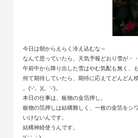
今日は朝からえらく冷え込むな～
なんて思っていたら、天気予報どおり雪が・
午前中から降り出した雪はやむ気配も無く、
何て期待していたら、期待に応えてどんどん
。(‘-‘。)(。’-‘)。
本日の仕事は、板物の金箔押し。
板物の箔押しは結構難しく、一枚の金箔をシ
いけないんです。
結構神経使うんです。
“( ‘ ‘ ；)