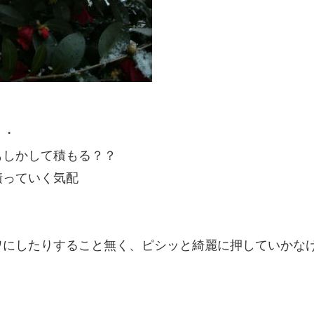
・・
もしかして積もる？？
積っていく気配
ワにしたりすること無く、ピシッと綺麗に押していかな