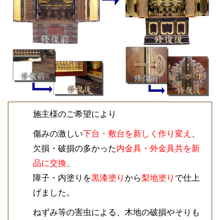
施主様のご希望により
傷みの激しい
下台・敷台を新しく作り変え
、
欠損・破損の多かった
内金具・外金具共を新
品に交換
、
障子・内塗りを
黒漆塗り
から
梨地塗り
で仕上
げました。
ねずみ等の害虫による、木地の破損やそりも