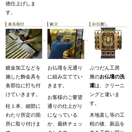
徳仕上げしま
す。
鍍金加工などを
お仏壇を元通り
ぶつだん工房
施した飾金具を
に組み立ててい
雅の
お仏壇の洗
各部位に打ち付
きます。
濯
は、クリーニ
けていきます。
ングと違いま
お客様のご要望
す。
柱１本、細部に
通りの仕上がり
わたり所定の箇
になっている
木地直し等の工
所に取り付けま
か、最終チェッ
程の後、新品を