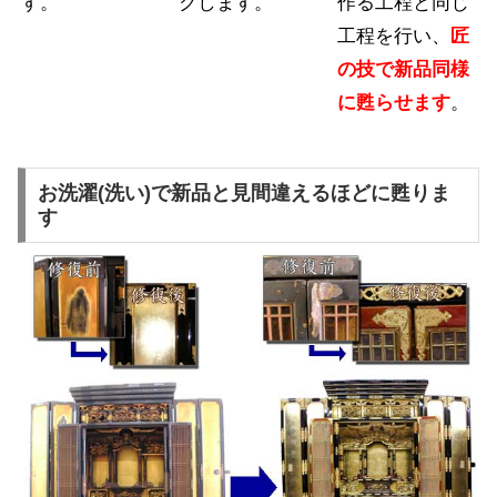
す。
クします。
作る工程と同じ
工程を行い、
匠
の技で新品同様
に甦らせます
。
お洗濯(洗い)で新品と見間違えるほどに甦りま
す