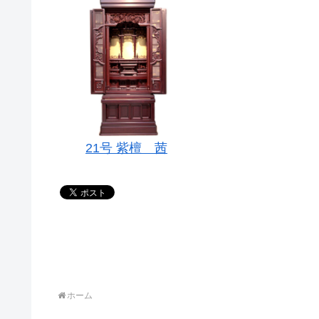
21号 紫檀 茜
ホーム