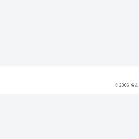
© 2006