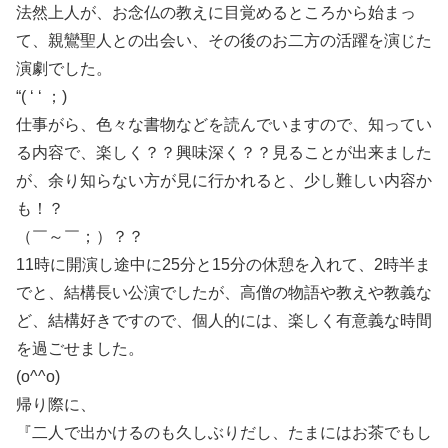
法然上人が、お念仏の教えに目覚めるところから始まっ
て、親鸞聖人との出会い、その後のお二方の活躍を演じた
演劇でした。
“( ‘ ‘ ；)
仕事がら、色々な書物などを読んでいますので、知ってい
る内容で、楽しく？？興味深く？？見ることが出来ました
が、余り知らない方が見に行かれると、少し難しい内容か
も！？
（￣～￣；）？？
11時に開演し途中に25分と15分の休憩を入れて、2時半ま
でと、結構長い公演でしたが、高僧の物語や教えや教義な
ど、結構好きですので、個人的には、楽しく有意義な時間
を過ごせました。
(o^^o)
帰り際に、
『二人で出かけるのも久しぶりだし、たまにはお茶でもし