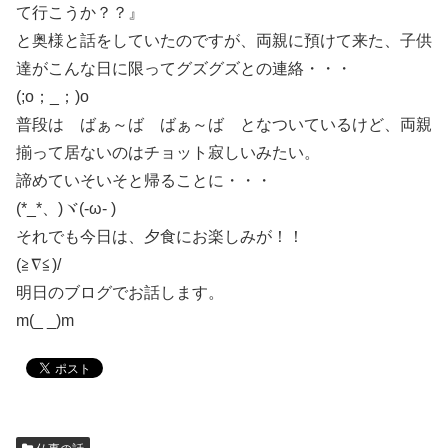
て行こうか？？』
と奥様と話をしていたのですが、両親に預けて来た、子供
達がこんな日に限ってグズグズとの連絡・・・
(;o；_；)o
普段は ばぁ～ば ばぁ～ば となついているけど、両親
揃って居ないのはチョット寂しいみたい。
諦めていそいそと帰ることに・・・
(*_*、)ヾ(-ω- )
それでも今日は、夕食にお楽しみが！！
(≧∇≦)/
明日のブログでお話します。
m(_ _)m