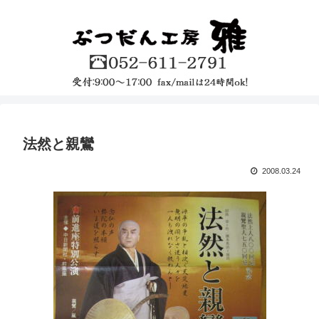
法然と親鸞
2008.03.24