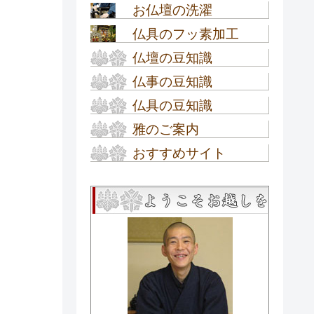
お仏壇の洗濯
オーダーメイド仏壇
仏具のフッ素加工
お仏壇の洗濯
仏壇の豆知識
仏具のフッ素加工
仏事の豆知識
お仏壇の選び方
仏具の豆知識
お盆の豆知識
高田派仏壇
雅のご案内
高田派の仏具
新盆・初盆の豆知識
お仏壇の種類
おすすめサイト
工房内ご案内
お数珠・念珠の選び方
お彼岸の豆知識
モダン ミニ仏壇 数珠の通販
金仏壇の種類
工房概要
お盆提灯の種類
専門店『ぶつだん工房雅』
四十九日・法事の豆知識
金仏壇が出来るまで
アクセス
お盆提灯の組立て方
匠のほのぼのブログ
お葬儀の豆知識
金仏壇の基礎知識
ご来店クーポン券
～名古屋仏壇職人の奮闘記
お盆提灯のQ＆A
～
唐木仏壇の基本知識
イベント情報