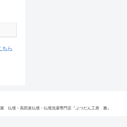
こちら
 名古屋 仏壇・高田派仏壇・仏壇洗濯専門店『ぶつだん工房 雅』.