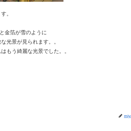
ます。
と金箔が雪のように
敵な光景が見られます。。
れはもう綺麗な光景でした。。
miy