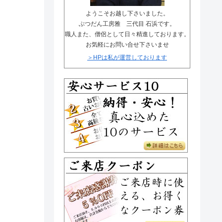
唐木仏壇の材質知識
まごころ安心サービス
ようこそお越し下さいました。
金仏壇一覧ページ
ぶつだん工房雅 三代目 石浜です。
メディア紹介
職人また、僧侶として日々精進しております。
お気軽にお問い合せ下さいませ
唐木仏壇一覧ページ
お客様のお声
＞HPは私が運営しております