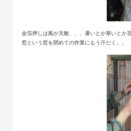
金箔押しは風が天敵、、、暑いとか寒いとか
窓という窓を閉めての作業にもう汗だく。。