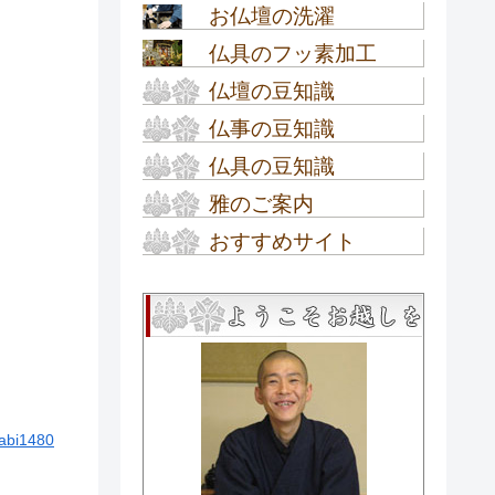
お仏壇の洗濯
オーダーメイド仏壇
仏具のフッ素加工
お仏壇の洗濯
仏壇の豆知識
仏具のフッ素加工
仏事の豆知識
お仏壇の選び方
仏具の豆知識
お盆の豆知識
高田派仏壇
雅のご案内
高田派の仏具
新盆・初盆の豆知識
お仏壇の種類
おすすめサイト
工房内ご案内
お数珠・念珠の選び方
お彼岸の豆知識
モダン ミニ仏壇 数珠の通販
金仏壇の種類
工房概要
お盆提灯の種類
専門店『ぶつだん工房雅』
四十九日・法事の豆知識
金仏壇が出来るまで
アクセス
お盆提灯の組立て方
匠のほのぼのブログ
お葬儀の豆知識
金仏壇の基礎知識
ご来店クーポン券
～名古屋仏壇職人の奮闘記
お盆提灯のQ＆A
abi1480
～
唐木仏壇の基本知識
イベント情報