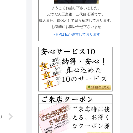
唐木仏壇の材質知識
まごころ安心サービス
ようこそお越し下さいました。
金仏壇一覧ページ
ぶつだん工房雅 三代目 石浜です。
メディア紹介
職人また、僧侶として日々精進しております。
お気軽にお問い合せ下さいませ
唐木仏壇一覧ページ
お客様のお声
＞HPは私が運営しております
り