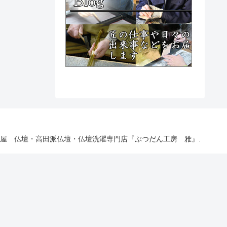
 名古屋 仏壇・高田派仏壇・仏壇洗濯専門店『ぶつだん工房 雅』.