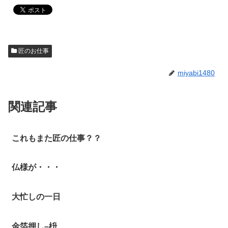
匠のお仕事
miyabi1480
関連記事
これもまた匠の仕事？？
仏様が・・・
大忙しの一日
金箔押し–枡