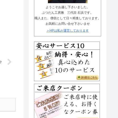
唐木仏壇の材質知識
まごころ安心サービス
ようこそお越し下さいました。
金仏壇一覧ページ
ぶつだん工房雅 三代目 石浜です。
メディア紹介
職人また、僧侶として日々精進しております。
お気軽にお問い合せ下さいませ
唐木仏壇一覧ページ
お客様のお声
＞HPは私が運営しております
？