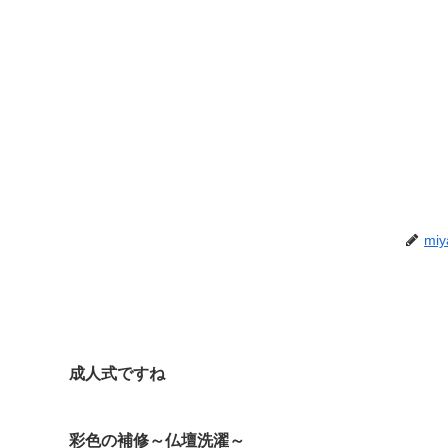
miy
成人式ですね
彩色の補修～仏壇洗濯～