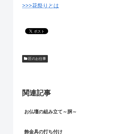
>>>花祭りとは
匠のお仕事
関連記事
お仏壇の組み立て～胴～
飾金具の打ち付け