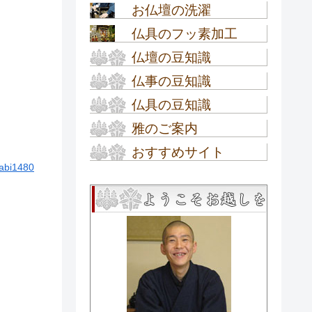
お仏壇の洗濯
オーダーメイド仏壇
仏具のフッ素加工
お仏壇の洗濯
仏壇の豆知識
仏具のフッ素加工
仏事の豆知識
お仏壇の選び方
仏具の豆知識
お盆の豆知識
高田派仏壇
雅のご案内
高田派の仏具
新盆・初盆の豆知識
お仏壇の種類
おすすめサイト
工房内ご案内
お数珠・念珠の選び方
abi1480
お彼岸の豆知識
モダン ミニ仏壇 数珠の通販
金仏壇の種類
工房概要
お盆提灯の種類
専門店『ぶつだん工房雅』
四十九日・法事の豆知識
金仏壇が出来るまで
アクセス
お盆提灯の組立て方
匠のほのぼのブログ
お葬儀の豆知識
金仏壇の基礎知識
ご来店クーポン券
～名古屋仏壇職人の奮闘記
お盆提灯のQ＆A
～
唐木仏壇の基本知識
イベント情報