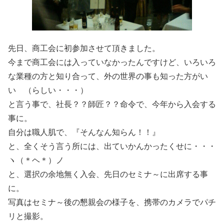
先日、商工会に初参加させて頂きました。
今まで商工会には入っていなかったんですけど、いろいろ
な業種の方と知り合って、外の世界の事も知った方がい
い （らしい・・・）
と言う事で、社長？？師匠？？命令で、今年から入会する
事に。
自分は職人肌で、『そんなん知らん！！』
と、全くそう言う所には、出ていかんかったくせに・・・
ヽ（＊ヘ＊）ノ
と、選択の余地無く入会、先日のセミナ～に出席する事
に。
写真はセミナ～後の懇親会の様子を、携帯のカメラでパチ
リと撮影。