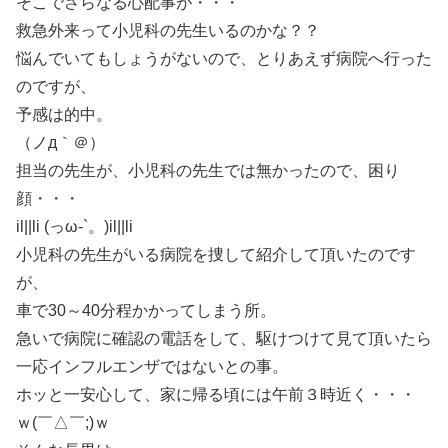
そこでさらなる心配事が・・・
救急外来って小児科の先生いるのかな？？
悩んでいてもしょうがないので、とりあえず病院へ行った
のですが、
予感は的中。
（ノд｀＠）
担当の先生が、小児科の先生では無かったので、困り
顔・・・
il||li (っω-`。)il||li
小児科の先生がいる病院を捜して紹介して頂いたのです
が、
車で30～40分程かかってしまう所。
急いで病院に確認の電話をして、駆けつけて見て頂いたら
一応インフルエンザではないとの事。
ホッと一安心して、家に帰る頃には午前３時近く・・・
ｗ(￣△￣;)ｗ