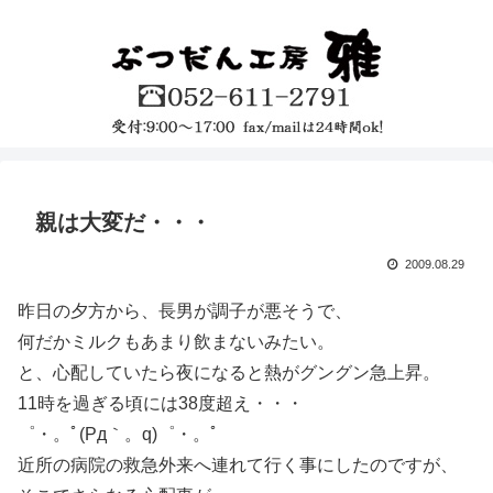
親は大変だ・・・
2009.08.29
昨日の夕方から、長男が調子が悪そうで、
何だかミルクもあまり飲まないみたい。
と、心配していたら夜になると熱がグングン急上昇。
11時を過ぎる頃には38度超え・・・
゜・。ﾟ(Pд｀。q)゜・。ﾟ
近所の病院の救急外来へ連れて行く事にしたのですが、