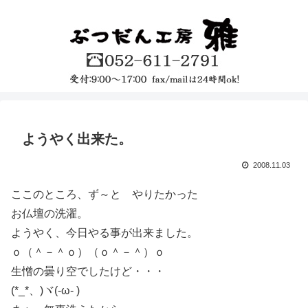
ようやく出来た。
2008.11.03
ここのところ、ず～と やりたかった
お仏壇の洗濯。
ようやく、今日やる事が出来ました。
ｏ（＾－＾ｏ）（ｏ＾－＾）ｏ
生憎の曇り空でしたけど・・・
(*_*、)ヾ(-ω- )